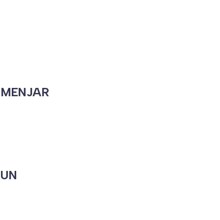
T MENJAR
 UN