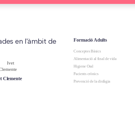
ades en l'àmbit de
Formació Adults
Conceptes Bàsics
Alimentació al final de vida
Higiene Oral
Pacients crònics
et Clemente
Prevenció de la disfàgia