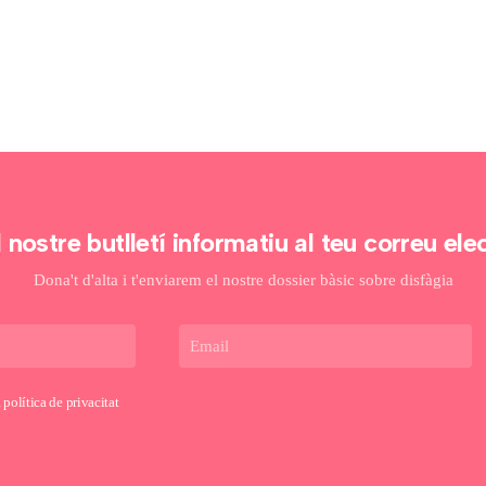
DISFÀGIA:
QUAN
EMPASSAR
ES
CONVERTEIX
EN
UN
DESAFIAMENT
 nostre butlletí informatiu al teu correu ele
Dona't d'alta i t'enviarem el nostre dossier bàsic sobre disfàgia
a
política de privacitat