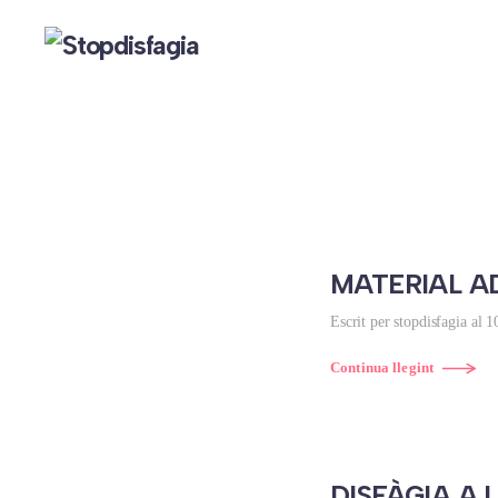
Skip to main content
MATERIAL A
Escrit per
stopdisfagia
al
1
Continua llegint
DISFÀGIA A 