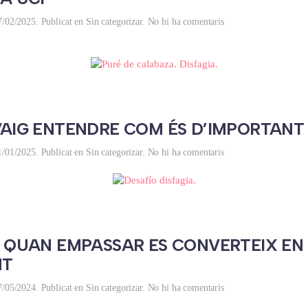
a
7/02/2025
. Publicat en
Sin categorizar
.
No hi ha comentaris
DISFÀGIA
A
LA
UCI
 VAIG ENTENDRE COM ÉS D’IMPORTAN
a
1/01/2025
. Publicat en
Sin categorizar
.
No hi ha comentaris
EL
DIA
QUE
VAIG
ENTENDRE
COM
A: QUAN EMPASSAR ES CONVERTEIX EN
ÉS
D’IMPORTANT
NT
MENJAR
a
7/05/2024
. Publicat en
Sin categorizar
.
No hi ha comentaris
LA