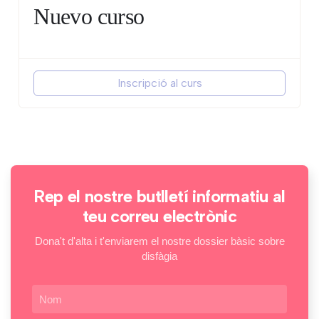
Nuevo curso
Inscripció al curs
Rep el nostre butlletí informatiu al
teu correu electrònic
Dona't d'alta i t'enviarem el nostre dossier bàsic sobre
disfàgia