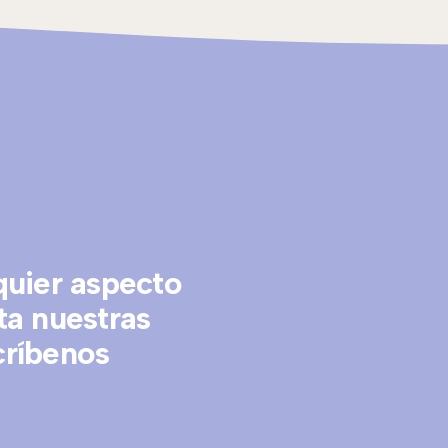
quier aspecto
ta nuestras
críbenos