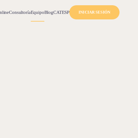
nline
Consultoría
Equipo
Blog
CAT
ESP
INICIAR SESIÓN