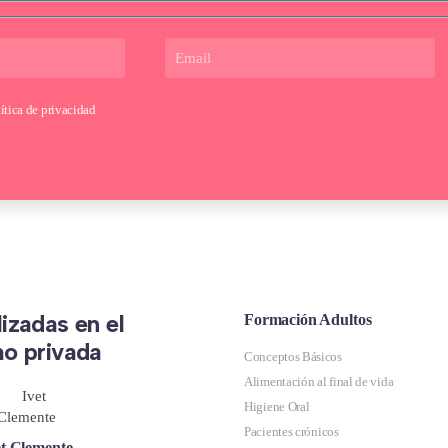
ítica de privacidad
izadas en el
Formación Adultos
mo privada
Conceptos Básicos
Alimentación al final de vida
Higiene Oral
Pacientes crónicos
et Clemente