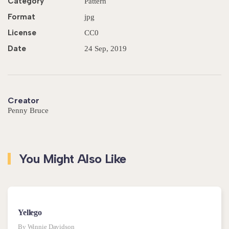
Category
Pattern
Format
jpg
License
CC0
Date
24 Sep, 2019
Creator
Penny Bruce
You Might Also Like
Yellego
By Winnie Davidson