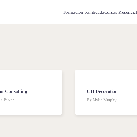
Formación bonificada
Cursos Presencia
n Consulting
CH Decoration
n Parker
By Mylie Murphy