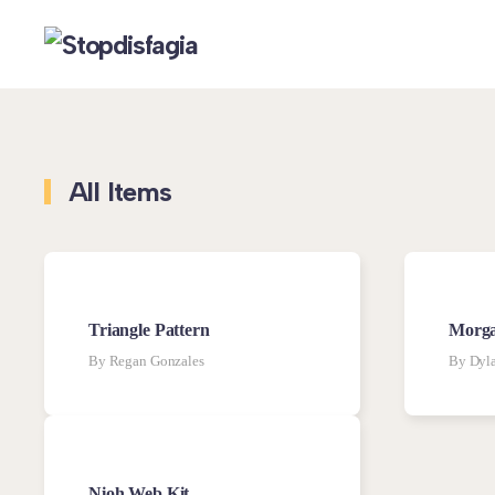
Skip to main content
All Items
Triangle Pattern
Morga
By Regan Gonzales
By Dyla
Nioh Web Kit