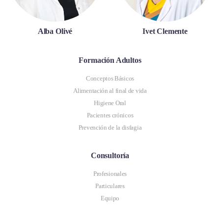
Alba Olivé
Ivet Clemente
Formación Adultos
Conceptos Básicos
Alimentación al final de vida
Higiene Oral
Pacientes crónicos
Prevención de la disfagia
Consultoría
Profesionales
Particulares
Equipo