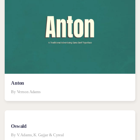
Anton
By Vernon Adams
Oswald
By V. Adams, K. Gajjar & Cyreal