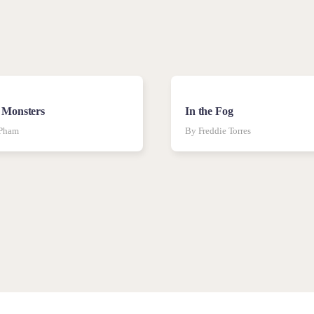
 Monsters
In the Fog
 Pham
By Freddie Torres