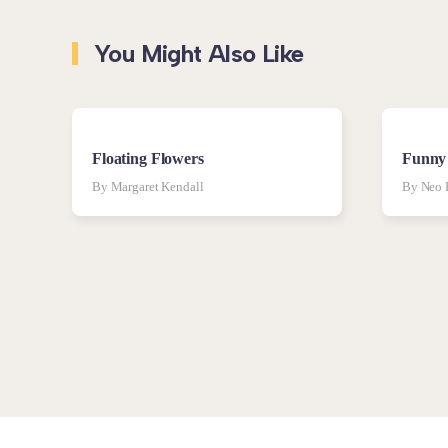
You Might Also Like
Floating Flowers
Funny
By Margaret Kendall
By Neo