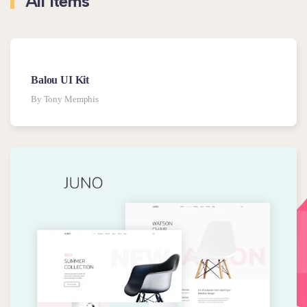
All Items
Balou UI Kit
By Tony Memphis